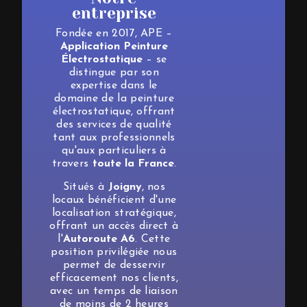
entreprise
Fondée en 2017, APE –
Application Peinture
Électrostatique
– se
distingue par son
expertise dans le
domaine de la peinture
électrostatique, offrant
des services de qualité
tant aux professionnels
qu'aux particuliers à
travers
toute la France
.
Situés à
Joigny
, nos
locaux bénéficient d'une
localisation stratégique,
offrant un accès direct à
l'
Autoroute A6
. Cette
position privilégiée nous
permet de desservir
efficacement nos clients,
avec un temps de liaison
de moins de 2 heures