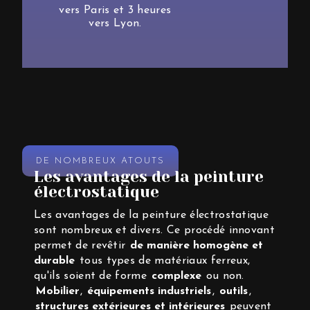
vers Paris et 3 heures
vers Lyon.
DE NOMBREUX ATOUTS
Les avantages de la peinture
électrostatique
Les avantages de la peinture électrostatique
sont nombreux et divers. Ce procédé innovant
permet de revêtir
de manière homogène et
durable
tous types de matériaux ferreux,
qu'ils soient de forme
complexe
ou non.
Mobilier
,
équipements industriels
,
outils
,
structures extérieures et intérieures
peuvent