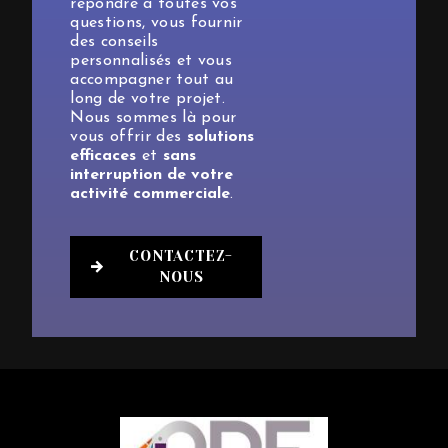
répondre à toutes vos
questions, vous fournir
des conseils
personnalisés et vous
accompagner tout au
long de votre projet.
Nous sommes là pour
vous offrir des
solutions
efficaces
et
sans
interruption de votre
activité commerciale
.
CONTACTEZ-
NOUS