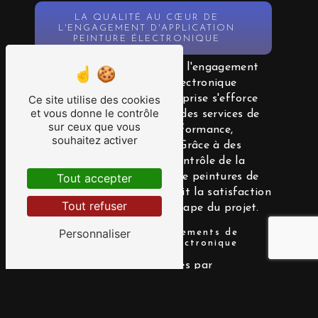
LA QUALITÉ AU CŒUR DE
L'ENGAGEMENT D'APPLICATION
PEINTURE ÉLECTRONIQUE
La qualité est au cœur de l'engagement
d'Application Peinture Électronique
envers ses clients. L'entreprise s'efforce
Ce site utilise des cookies
et vous donne le contrôle
constamment de fournir des services de
sur ceux que vous
haute qualité, alliant performance,
souhaitez activer
durabilité et esthétique. Grâce à des
processus rigoureux de contrôle de la
qualité et à l'utilisation de peintures de
Tout accepter
premier choix, elle garantit la satisfaction
Tout refuser
de ses clients à chaque étape du projet.
Personnaliser
La Durabilité des Revêtements de
Application Peinture Électronique
Les revêtements appliqués par
Application Peinture Électronique se
distinguent par leur durabilité
exceptionnelle. Grâce à des techniques de