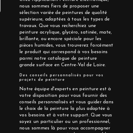
nous sommes fiers de proposer une
sélection variée de peintures de qualité
supérieure, adaptées à tous les types de
travaux. Que vous recherchiez une
peinture acrylique, glycéro, satinée, mate,
brillante, ou encore spéciale pour les
pièces humides, vous trouverez forcément
le produit qui correspond à vos besoins
parmi notre catalogue de peinture
grande surface en Centre-Val de Loire.
Des conseils personnalisés pour vos
projets de peinture
Notre équipe d'experts en peinture est à
votre disposition pour vous fournir des
conseils personnalisés et vous guider dans
le choix de la peinture la plus adaptée à
vos besoins et à votre support. Que vous
soyez un particulier ou un professionnel,
nous sommes là pour vous accompagner