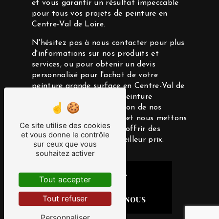
et vous garantir un résultat impeccable
pour tous vos projets de peinture en
Centre-Val de Loire.
N'hésitez pas à nous contacter pour plus
d'informations sur nos produits et
services, ou pour obtenir un devis
personnalisé pour l'achat de votre
peinture grande surface en Centre-Val de
Loire. Chez Application Peinture
Électronique, la satisfaction de nos
clients est notre priorité, et nous mettons
Ce site utilise des cookies
tout en œuvre pour vous offrir des
et vous donne le contrôle
produits de qualité au meilleur prix.
sur ceux que vous
souhaitez activer
ACCUEIL
Tout accepter
Tout refuser
CONTACTEZ-NOUS
Personnaliser