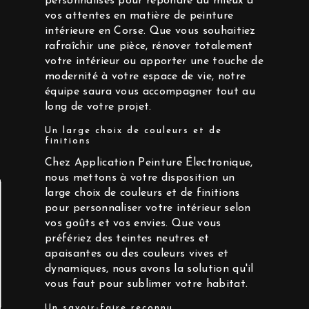
personnalisés pour répondre au mieux à
vos attentes en matière de peinture
intérieure en Corse. Que vous souhaitiez
rafraîchir une pièce, rénover totalement
votre intérieur ou apporter une touche de
modernité à votre espace de vie, notre
équipe saura vous accompagner tout au
long de votre projet.
Un large choix de couleurs et de
finitions
Chez Application Peinture Électronique,
nous mettons à votre disposition un
large choix de couleurs et de finitions
pour personnaliser votre intérieur selon
vos goûts et vos envies. Que vous
préfériez des teintes neutres et
apaisantes ou des couleurs vives et
dynamiques, nous avons la solution qu'il
vous faut pour sublimer votre habitat.
Un savoir-faire reconnu