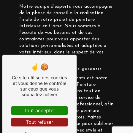
Notre équipe d'experts vous accompagne
de la phase de conseil à la réalisation
finale de votre projet de peinture
intérieure en Corse. Nous sommes à
l'écoute de vos besoins et de vos
contraintes pour vous apporter des
solutions personnalisées et adaptées à
votre intérieur, dans le respect de vos
exigences.
Une satisfaction clientèle garantie
Ce site utilise des cookies
La satisfaction de nos clients est notre
et vous donne le contrôle
priorité chez Application Peinture
sur ceux que vous
Électronique. Nous mettons tout en
souhaitez activer
œuvre pour vous offrir un service de
qualité, transparent et professionnel, afin
Tout accepter
de faire de votre projet de peinture
intérieure un véritable succès. Faites
Tout refuser
confiance à notre expertise pour sublimer
votre intérieur en Corse avec style et